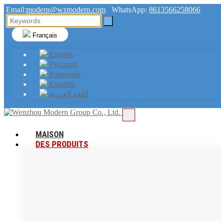
Email:
modern@wzmodern.com
WhatsApp:
8613566258066
Français
English
Русский
Português
Español
اللغة العربية
MAISON
DES PRODUITS