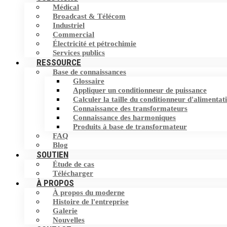
Médical
Filtre harmonique
Broadcast & Télécom
Commutateur de transfert statique (STS)
Industriel
Commercial
Dispositif de correction du facteur de
Stockage d'Energie
Électricité et pétrochimie
puissance (PFC)
Services publics
RESSOURCE
Base de connaissances
Éliminateur de courant neutre (NCE)
Glossaire
Appliquer un conditionneur de puissance
Dispositif de protection contre les
Calculer la taille du conditionneur d'alimentat
surtensions (SPD)
Connaissance des transformateurs
Connaissance des harmoniques
Produits à base de transformateur
FAQ
Blog
SOUTIEN
Étude de cas
Télécharger
À PROPOS
À propos du moderne
Histoire de l'entreprise
Galerie
Nouvelles