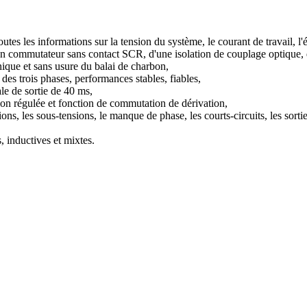
s les informations sur la tension du système, le courant de travail, l'ét
n commutateur sans contact SCR, d'une isolation de couplage optique, d
nique et sans usure du balai de charbon,
es trois phases, performances stables, fiables,
ale de sortie de 40 ms,
tion régulée et fonction de commutation de dérivation,
ons, les sous-tensions, le manque de phase, les courts-circuits, les sortie
, inductives et mixtes.