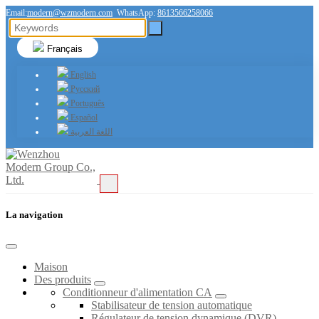
Email:
modern@wzmodern.com
WhatsApp:
8613566258066
Français
English
Русский
Português
Español
اللغة العربية
La navigation
Maison
Des produits
Conditionneur d'alimentation CA
Stabilisateur de tension automatique
Régulateur de tension dynamique (DVR)