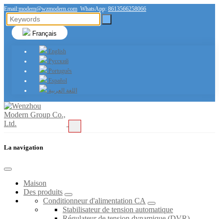
Email:
modern@wzmodern.com
WhatsApp:
8613566258066
Français
English
Русский
Português
Español
اللغة العربية
La navigation
Maison
Des produits
Conditionneur d'alimentation CA
Stabilisateur de tension automatique
Régulateur de tension dynamique (DVR)