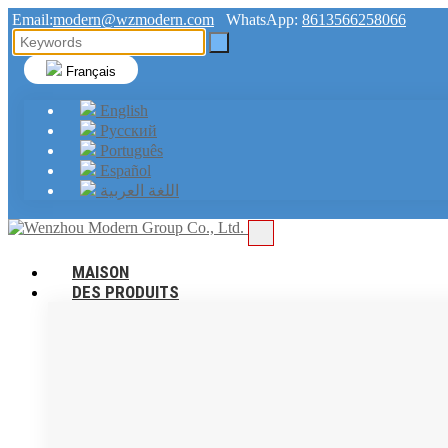
Email:
modern@wzmodern.com
WhatsApp:
8613566258066
Français
English
Русский
Português
Español
اللغة العربية
MAISON
DES PRODUITS