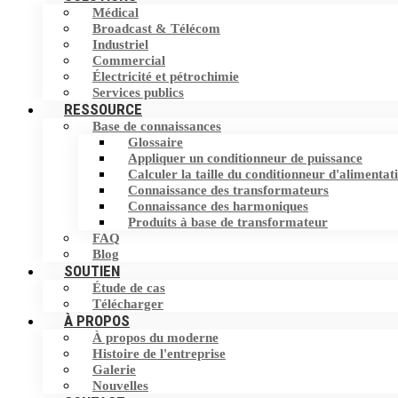
Médical
Filtre harmonique
Broadcast & Télécom
Commutateur de transfert statique (STS)
Industriel
Commercial
Dispositif de correction du facteur de
Stockage d'Energie
Électricité et pétrochimie
puissance (PFC)
Services publics
RESSOURCE
Base de connaissances
Éliminateur de courant neutre (NCE)
Glossaire
Appliquer un conditionneur de puissance
Dispositif de protection contre les
Calculer la taille du conditionneur d'alimentat
surtensions (SPD)
Connaissance des transformateurs
Connaissance des harmoniques
Produits à base de transformateur
FAQ
Blog
SOUTIEN
Étude de cas
Télécharger
À PROPOS
À propos du moderne
Histoire de l'entreprise
Galerie
Nouvelles