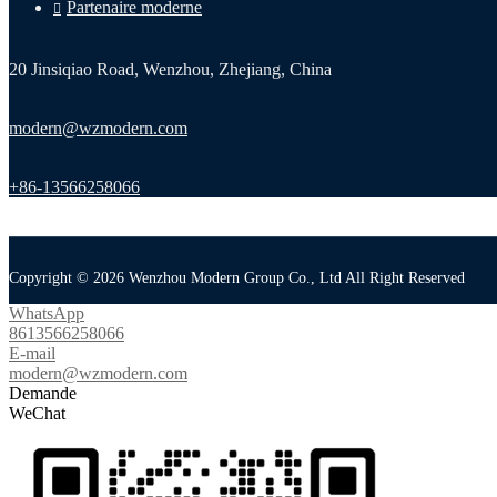
Partenaire moderne
20 Jinsiqiao Road, Wenzhou, Zhejiang, China
modern@wzmodern.com
+86-13566258066
Copyright © 2026 Wenzhou Modern Group Co., Ltd All Right Reserved
WhatsApp
8613566258066
E-mail
modern@wzmodern.com
Demande
WeChat