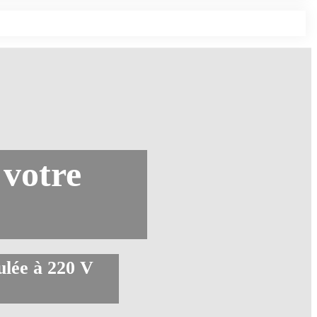
 votre
gulée à 220 V