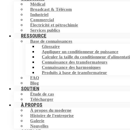
Médical
Filtre harmonique
Broadcast & Télécom
Commutateur de transfert statique (STS)
Industriel
Commercial
Dispositif de correction du facteur de
Stockage d'Energie
Électricité et pétrochimie
puissance (PFC)
Services publics
RESSOURCE
Base de connaissances
Éliminateur de courant neutre (NCE)
Glossaire
Appliquer un conditionneur de puissance
Dispositif de protection contre les
Calculer la taille du conditionneur d'alimentat
surtensions (SPD)
Connaissance des transformateurs
Connaissance des harmoniques
Produits à base de transformateur
FAQ
Blog
SOUTIEN
Étude de cas
Télécharger
À PROPOS
À propos du moderne
Histoire de l'entreprise
Galerie
Nouvelles