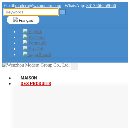
Email:
modern@wzmodern.com
WhatsApp:
8613566258066
Français
English
Русский
Português
Español
اللغة العربية
MAISON
DES PRODUITS