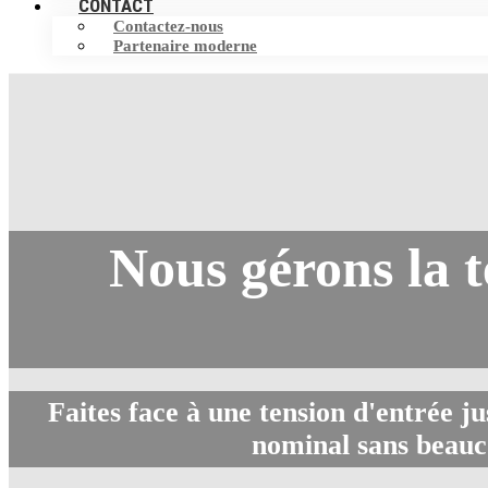
CONTACT
Contactez-nous
Partenaire moderne
Nous gérons la t
Faites face à une tension d'entrée j
nominal sans beauc