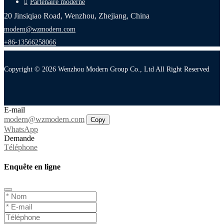
Partenaire moderne
20 Jinsiqiao Road, Wenzhou, Zhejiang, China
modern@wzmodern.com
+86-13566258066
Copyright © 2026 Wenzhou Modern Group Co., Ltd All Right Reserved
E-mail
modern@wzmodern.com
Copy
WhatsApp
Demande
Téléphone
Enquête en ligne