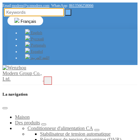
Email:
modern@wzmodern.com
WhatsApp:
8613566258066
Français
English
Русский
Português
Español
اللغة العربية
La navigation
Maison
Des produits
Conditionneur d'alimentation CA
Stabilisateur de tension automatique
Régulateur de tension dynamique (DVR)