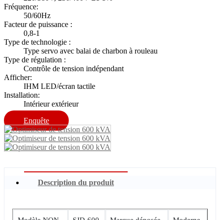
Fréquence:
50/60Hz
Facteur de puissance :
0,8-1
Type de technologie :
Type servo avec balai de charbon à rouleau
Type de régulation :
Contrôle de tension indépendant
Afficher:
IHM LED/écran tactile
Installation:
Intérieur extérieur
Enquête
Description du produit
Modèle NON.
SJD-600
Marque déposée
Moderne