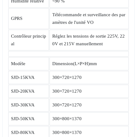
Humidité relative
<90 %
Télécommande et surveillance des par
GPRS
amètres de l'unité VO
Contrôleur princip
Réglez les tensions de sortie 225V, 22
al
0V et 215V manuellement
Modèle
Dimension(L×P×H)mm
SJD-15KVA
300×720×1270
SJD-20KVA
300×720×1270
SJD-30KVA
300×720×1270
SJD-50KVA
300×800×1370
SJD-80KVA
300×800×1370