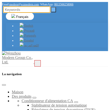
Email:
modern@wzmodern.com
WhatsApp:
8613566258066
Français
English
Русский
Português
Español
اللغة العربية
La navigation
Maison
Des produits
Conditionneur d'alimentation CA
Stabilisateur de tension automatique
Régulateur de tension dynamique (DVR)