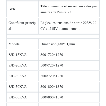
Télécommande et surveillance des par
GPRS
amètres de l'unité VO
Contrôleur princip
Réglez les tensions de sortie 225V, 22
al
0V et 215V manuellement
Modèle
Dimension(L×P×H)mm
SJD-15KVA
300×720×1270
SJD-20KVA
300×720×1270
SJD-30KVA
300×720×1270
SJD-50KVA
300×800×1370
SJD-80KVA
300×800×1370