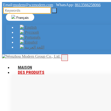
Email:
modern@wzmodern.com
WhatsApp:
8613566258066
Français
English
Русский
Português
Español
اللغة العربية
MAISON
DES PRODUITS