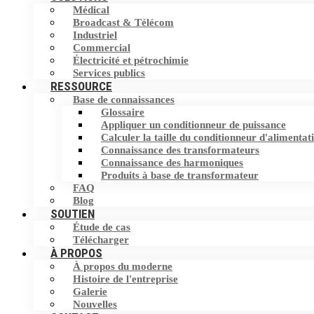
Médical
Filtre harmonique
Broadcast & Télécom
Commutateur de transfert statique (STS)
Industriel
Commercial
Dispositif de correction du facteur de
Stockage d'Energie
Électricité et pétrochimie
puissance (PFC)
Services publics
RESSOURCE
Base de connaissances
Éliminateur de courant neutre (NCE)
Glossaire
Appliquer un conditionneur de puissance
Dispositif de protection contre les
Calculer la taille du conditionneur d'alimentat
surtensions (SPD)
Connaissance des transformateurs
Connaissance des harmoniques
Produits à base de transformateur
FAQ
Blog
SOUTIEN
Étude de cas
Télécharger
À PROPOS
À propos du moderne
Histoire de l'entreprise
Galerie
Nouvelles