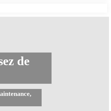
sez de
maintenance,