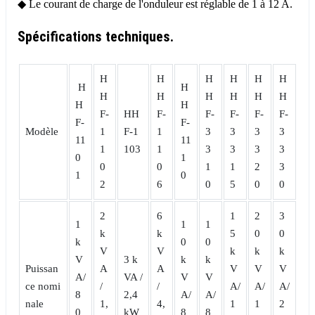
◆ Le courant de charge de l'onduleur est réglable de 1 à 12 A.
Spécifications techniques.
H
H
H
H
H
H
H
H
H
H
H
H
H
H
H
H
F-
HH
F-
F-
F-
F-
F-
F-
F-
Modèle
1
F-1
1
3
3
3
3
11
11
1
103
1
3
3
3
3
0
1
0
0
1
1
2
3
1
0
2
6
0
5
0
0
2
6
1
2
3
1
1
1
k
k
5
0
0
k
0
0
V
V
k
k
k
V
3 k
k
k
Puissan
A
A
V
V
V
A/
VA /
V
V
ce nomi
/
/
A/
A/
A/
8
2,4
A/
A/
nale
1,
4,
1
1
2
0
kW
8
8