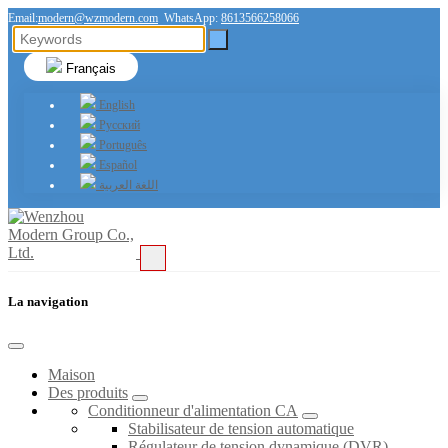
Email:
modern@wzmodern.com
WhatsApp:
8613566258066
Français
English
Русский
Português
Español
اللغة العربية
La navigation
Maison
Des produits
Conditionneur d'alimentation CA
Stabilisateur de tension automatique
Régulateur de tension dynamique (DVR)