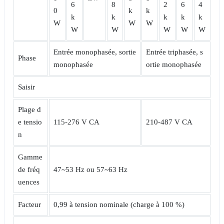
6
8
2
6
4
0
k
k
k
k
k
k
k
W
W
W
W
W
W
W
W
Entrée monophasée, sortie
Entrée triphasée, s
Phase
monophasée
ortie monophasée
Saisir
Plage d
e tensio
115-276 V CA
210-487 V CA
n
Gamme
de fréq
47~53 Hz ou 57~63 Hz
uences
Facteur
0,99 à tension nominale (charge à 100 %)