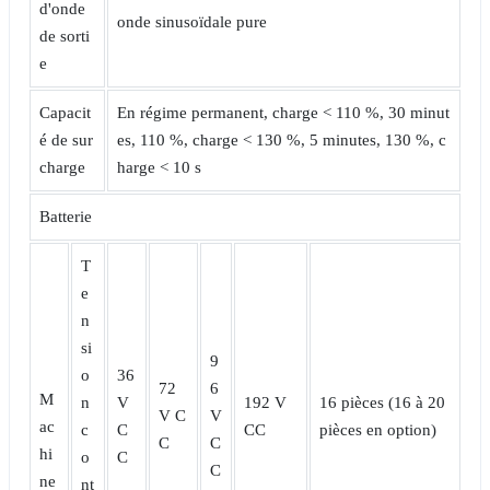
d'onde
onde sinusoïdale pure
de sorti
e
Capacit
En régime permanent, charge < 110 %, 30 minut
é de sur
es, 110 %, charge < 130 %, 5 minutes, 130 %, c
charge
harge < 10 s
Batterie
T
e
n
si
9
o
36
72
6
M
n
V
192 V
16 pièces (16 à 20
V C
V
ac
c
C
CC
pièces en option)
C
C
hi
o
C
C
ne
nt