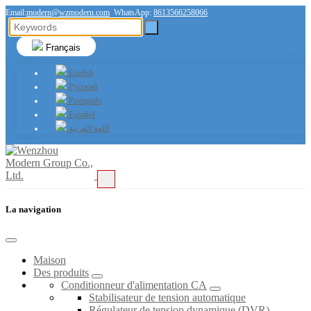
Email:
modern@wzmodern.com
WhatsApp:
8613566258066
Français
English
Русский
Português
Español
اللغة العربية
La navigation
Maison
Des produits
Conditionneur d'alimentation CA
Stabilisateur de tension automatique
Régulateur de tension dynamique (DVR)