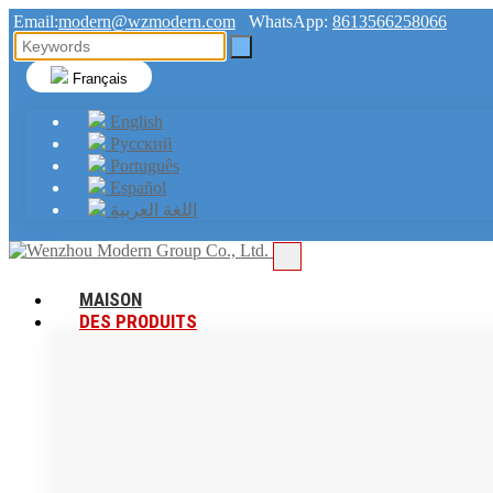
Email:
modern@wzmodern.com
WhatsApp:
8613566258066
Français
English
Русский
Português
Español
اللغة العربية
MAISON
DES PRODUITS