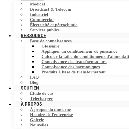
Médical
Filtre harmonique
Broadcast & Télécom
Commutateur de transfert statique (STS)
Industriel
Commercial
Dispositif de correction du facteur de
Stockage d'Energie
Électricité et pétrochimie
puissance (PFC)
Services publics
RESSOURCE
Base de connaissances
Éliminateur de courant neutre (NCE)
Glossaire
Appliquer un conditionneur de puissance
Dispositif de protection contre les
Calculer la taille du conditionneur d'alimentat
surtensions (SPD)
Connaissance des transformateurs
Connaissance des harmoniques
Produits à base de transformateur
FAQ
Blog
SOUTIEN
Étude de cas
Télécharger
À PROPOS
À propos du moderne
Histoire de l'entreprise
Galerie
Nouvelles