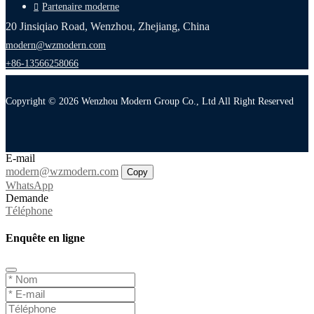
Partenaire moderne
20 Jinsiqiao Road, Wenzhou, Zhejiang, China
modern@wzmodern.com
+86-13566258066
Copyright © 2026 Wenzhou Modern Group Co., Ltd All Right Reserved
E-mail
modern@wzmodern.com
Copy
WhatsApp
Demande
Téléphone
Enquête en ligne