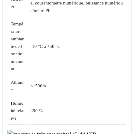
e, courantomètre numérique, puissance numériqu
er
e/mètre PF
Tempé
rature
ambian
te de f
-10 °C à +50 °C
onctio
nneme
nt
Altitud
<1500m
e
Humid
ité relat
<90 %
ive