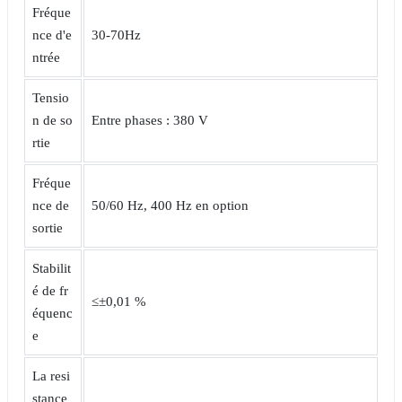
Fréque
nce d'e
30-70Hz
ntrée
Tensio
n de so
Entre phases : 380 V
rtie
Fréque
nce de
50/60 Hz, 400 Hz en option
sortie
Stabilit
é de fr
≤±0,01 %
équenc
e
La resi
stance