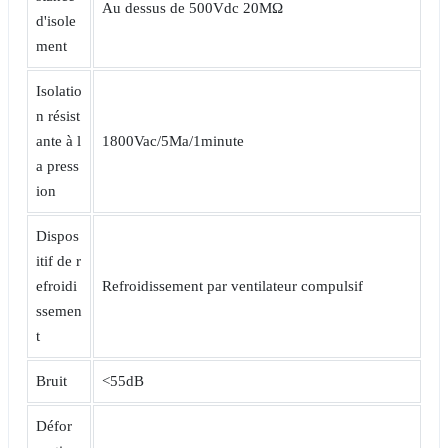
Au dessus de 500Vdc 20MΩ
d'isole
ment
Isolatio
n résist
ante à l
1800Vac/5Ma/1minute
a press
ion
Dispos
itif de r
efroidi
Refroidissement par ventilateur compulsif
ssemen
t
Bruit
<55dB
Défor