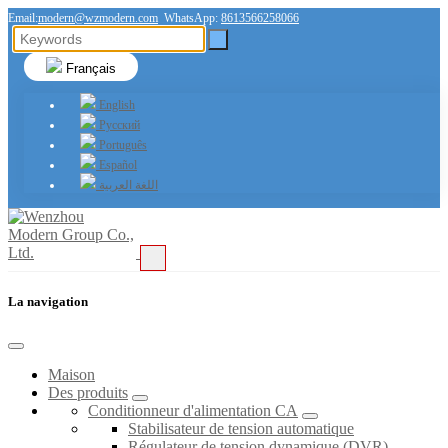
Email:
modern@wzmodern.com
WhatsApp:
8613566258066
Français
English
Русский
Português
Español
اللغة العربية
La navigation
Maison
Des produits
Conditionneur d'alimentation CA
Stabilisateur de tension automatique
Régulateur de tension dynamique (DVR)