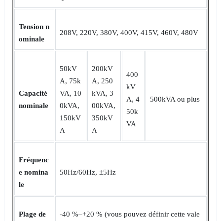
Tension n
208V, 220V, 380V, 400V, 415V, 460V, 480V
ominale
50kV
200kV
400
A, 75k
A, 250
kV
Capacité
VA, 10
kVA, 3
A, 4
500kVA ou plus
nominale
0kVA,
00kVA,
50k
150kV
350kV
VA
A
A
Fréquenc
e nomina
50Hz/60Hz, ±5Hz
le
Plage de
-40 %‒+20 % (vous pouvez définir cette vale