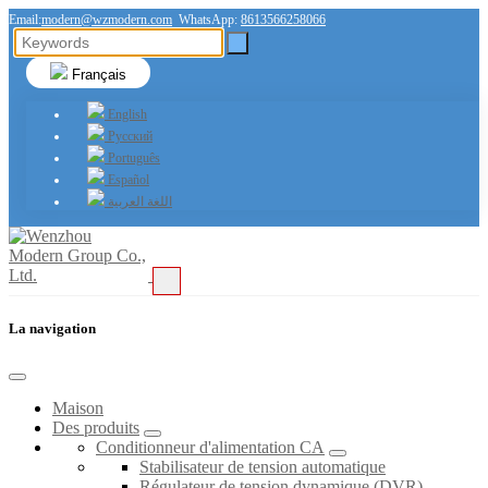
Email:
modern@wzmodern.com
WhatsApp:
8613566258066
Français
English
Русский
Português
Español
اللغة العربية
La navigation
Maison
Des produits
Conditionneur d'alimentation CA
Stabilisateur de tension automatique
Régulateur de tension dynamique (DVR)