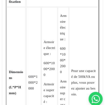
fixation
Arm
oire
élec
triq
ue :
Armoir
e électri
600
que :
*10
00*
600*10
200
00*200
Pour une capacit
Dimensio
0
0
600*1
é de 500kVA ou
ns
Arm
000*2
plus, vous pouv
Armoir
(L*P*H
oire
000
ez ajuster au bes
e super
mm)
sup
oin.
capacit
er c
é :
apa