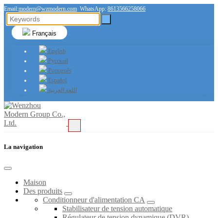
Email:
modern@wzmodern.com
WhatsApp:
8613566258066
Français
English
Русский
Português
Español
اللغة العربية
La navigation
Maison
Des produits
Conditionneur d'alimentation CA
Stabilisateur de tension automatique
Régulateur de tension dynamique (DVR)