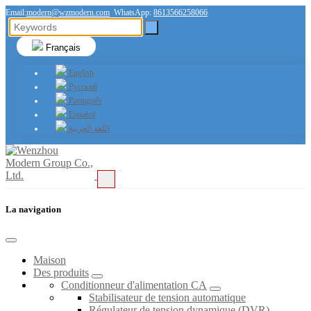
Email:
modern@wzmodern.com
WhatsApp:
8613566258066
Français
English
Русский
Português
Español
اللغة العربية
La navigation
Maison
Des produits
Conditionneur d'alimentation CA
Stabilisateur de tension automatique
Régulateur de tension dynamique (DVR)