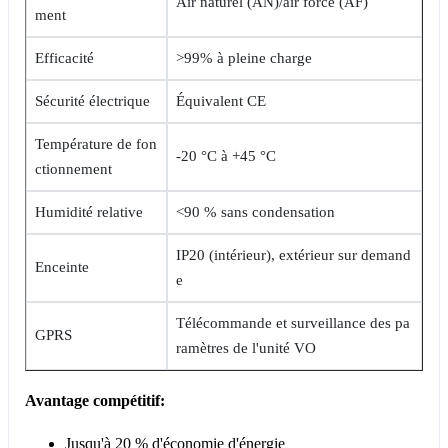
Air naturel (AN)/air forcé (AF)
ment
Efficacité
>99% à pleine charge
Sécurité électrique
Équivalent CE
Température de fon
-20 °C à +45 °C
ctionnement
Humidité relative
<90 % sans condensation
IP20 (intérieur), extérieur sur demand
Enceinte
e
Télécommande et surveillance des pa
GPRS
ramètres de l'unité VO
Avantage compétitif:
Jusqu'à 20 % d'économie d'énergie