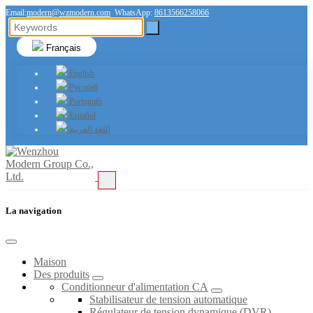
Email:
modern@wzmodern.com
WhatsApp:
8613566258066
Français
English
Русский
Português
Español
اللغة العربية
La navigation
Maison
Des produits
Conditionneur d'alimentation CA
Stabilisateur de tension automatique
Régulateur de tension dynamique (DVR)