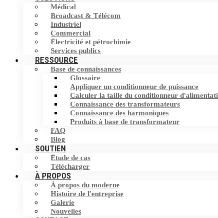
Médical
Filtre harmonique
Broadcast & Télécom
Commutateur de transfert statique (STS)
Industriel
Commercial
Dispositif de correction du facteur de
Stockage d'Energie
Électricité et pétrochimie
puissance (PFC)
Services publics
RESSOURCE
Base de connaissances
Éliminateur de courant neutre (NCE)
Glossaire
Appliquer un conditionneur de puissance
Dispositif de protection contre les
Calculer la taille du conditionneur d'alimentat
surtensions (SPD)
Connaissance des transformateurs
Connaissance des harmoniques
Produits à base de transformateur
FAQ
Blog
SOUTIEN
Étude de cas
Télécharger
À PROPOS
À propos du moderne
Histoire de l'entreprise
Galerie
Nouvelles