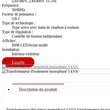
220/380V, 230/400V ±1-5%
Fréquence:
50/60Hz
Facteur de puissance :
0,8-1
Type de technologie :
Type servo avec balai de charbon à rouleau
Type de régulation :
Contrôle de tension indépendant
Afficher:
IHM LED/écran tactile
Installation:
Intérieur extérieur
Enquête
Description du produit
Transformateur d'isolation monophasé 5 kVA transformateur de type