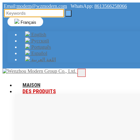
Email:
modern@wzmodern.com
WhatsApp:
8613566258066
Français
English
Русский
Português
Español
اللغة العربية
MAISON
DES PRODUITS