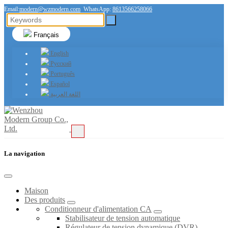
Email:
modern@wzmodern.com
WhatsApp:
8613566258066
Français
English
Русский
Português
Español
اللغة العربية
La navigation
Maison
Des produits
Conditionneur d'alimentation CA
Stabilisateur de tension automatique
Régulateur de tension dynamique (DVR)