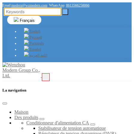
Email:
modern@wzmodern.com
WhatsApp:
8613566258066
Français
English
Русский
Português
Español
اللغة العربية
La navigation
Maison
Des produits
Conditionneur d'alimentation CA
Stabilisateur de tension automatique
Régulateur de tension dynamique (DVR)