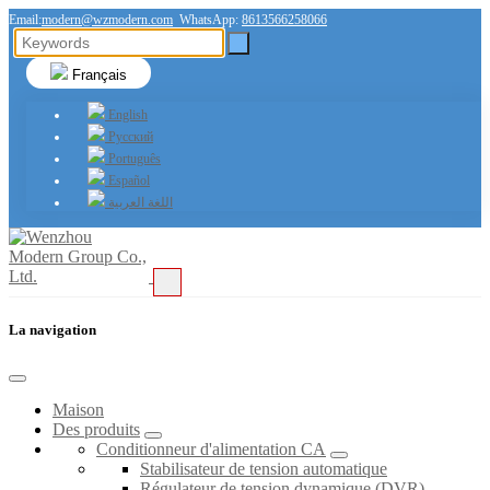
Email:
modern@wzmodern.com
WhatsApp:
8613566258066
Français
English
Русский
Português
Español
اللغة العربية
La navigation
Maison
Des produits
Conditionneur d'alimentation CA
Stabilisateur de tension automatique
Régulateur de tension dynamique (DVR)