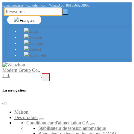
Email:
modern@wzmodern.com
WhatsApp:
8613566258066
Français
English
Русский
Português
Español
اللغة العربية
La navigation
Maison
Des produits
Conditionneur d'alimentation CA
Stabilisateur de tension automatique
Régulateur de tension dynamique (DVR)