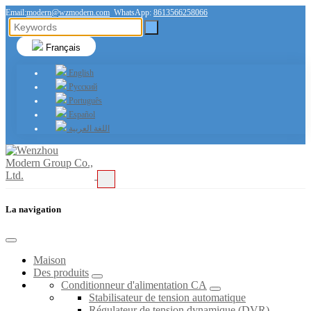
Email:
modern@wzmodern.com
WhatsApp:
8613566258066
Français
English
Русский
Português
Español
اللغة العربية
La navigation
Maison
Des produits
Conditionneur d'alimentation CA
Stabilisateur de tension automatique
Régulateur de tension dynamique (DVR)