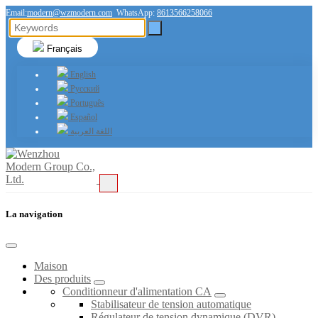
Email:
modern@wzmodern.com
WhatsApp:
8613566258066
Français
English
Русский
Português
Español
اللغة العربية
La navigation
Maison
Des produits
Conditionneur d'alimentation CA
Stabilisateur de tension automatique
Régulateur de tension dynamique (DVR)