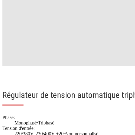
Régulateur de tension automatique tri
Phase:
Monophasé/Triphasé
Tension d'entrée:
220/380V, 230/400V ±20% ou personnalisé