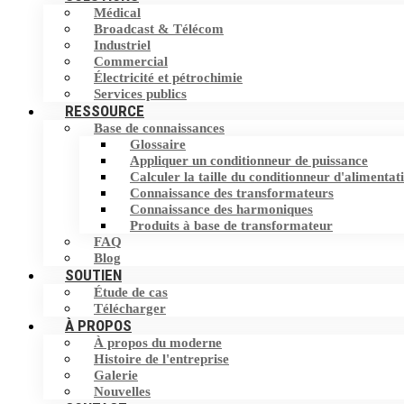
Médical
Filtre harmonique
Broadcast & Télécom
Commutateur de transfert statique (STS)
Industriel
Commercial
Dispositif de correction du facteur de
Stockage d'Energie
Électricité et pétrochimie
puissance (PFC)
Services publics
RESSOURCE
Base de connaissances
Éliminateur de courant neutre (NCE)
Glossaire
Appliquer un conditionneur de puissance
Dispositif de protection contre les
Calculer la taille du conditionneur d'alimentat
surtensions (SPD)
Connaissance des transformateurs
Connaissance des harmoniques
Produits à base de transformateur
FAQ
Blog
SOUTIEN
Étude de cas
Télécharger
À PROPOS
À propos du moderne
Histoire de l'entreprise
Galerie
Nouvelles