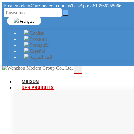
Email:
modern@wzmodern.com
WhatsApp:
8613566258066
Français
English
Русский
Português
Español
اللغة العربية
MAISON
DES PRODUITS