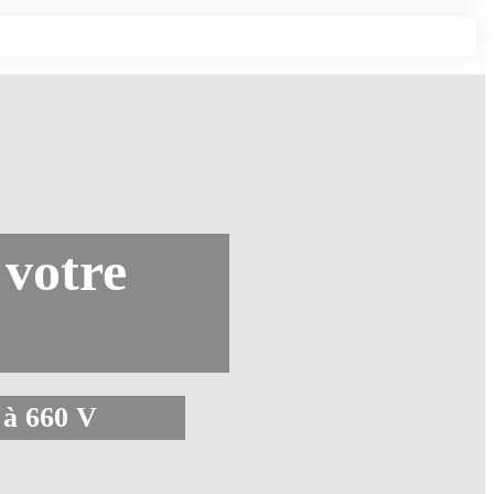
 votre
 à 660 V