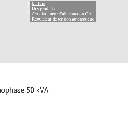
Maison
Des produits
Conditionneur d'alimentation CA
Régulateur de tension automatique
nophasé 50 kVA