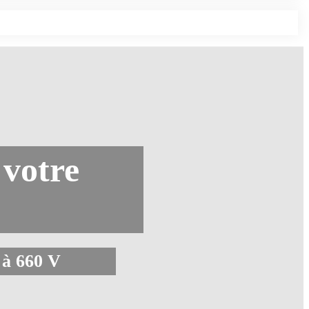
 votre
 à 660 V