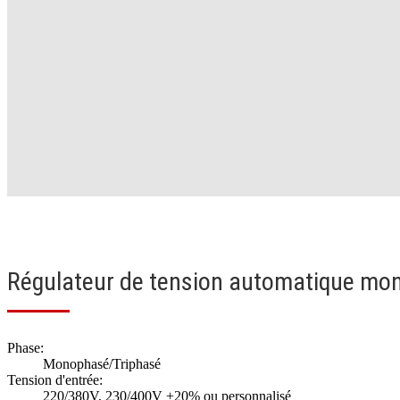
Régulateur de tension automatique mo
Phase:
Monophasé/Triphasé
Tension d'entrée:
220/380V, 230/400V ±20% ou personnalisé