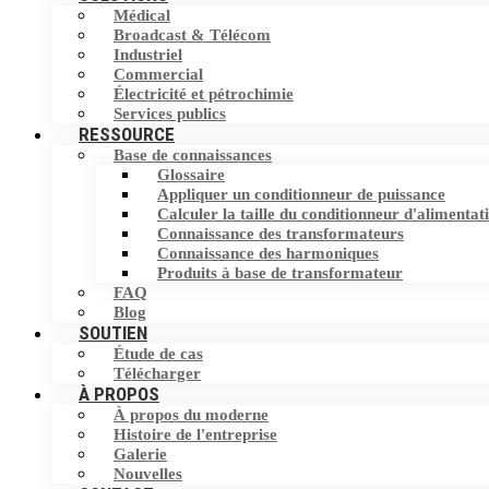
Médical
Filtre harmonique
Broadcast & Télécom
Commutateur de transfert statique (STS)
Industriel
Commercial
Dispositif de correction du facteur de
Stockage d'Energie
Électricité et pétrochimie
puissance (PFC)
Services publics
RESSOURCE
Base de connaissances
Éliminateur de courant neutre (NCE)
Glossaire
Appliquer un conditionneur de puissance
Dispositif de protection contre les
Calculer la taille du conditionneur d'alimentat
surtensions (SPD)
Connaissance des transformateurs
Connaissance des harmoniques
Produits à base de transformateur
FAQ
Blog
SOUTIEN
Étude de cas
Télécharger
À PROPOS
À propos du moderne
Histoire de l'entreprise
Galerie
Nouvelles