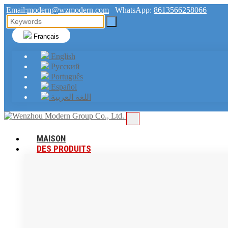
Email:
modern@wzmodern.com
WhatsApp:
8613566258066
Français
English
Русский
Português
Español
اللغة العربية
MAISON
DES PRODUITS