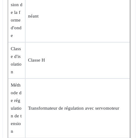
sion d
e la f
néant
orme
d'ond
e
Class
e d'is
Classe H
olatio
n
Méth
ode d
e rég
ulatio
Transformateur de régulation avec servomoteur
n de t
ensio
n