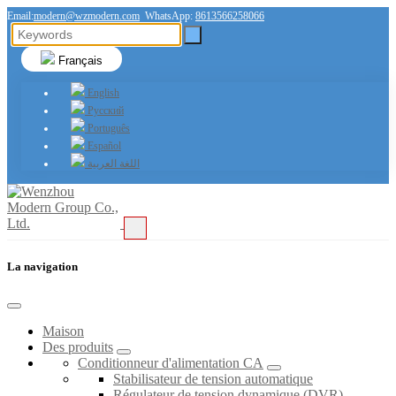
Email:
modern@wzmodern.com
WhatsApp:
8613566258066
Français
English
Русский
Português
Español
اللغة العربية
La navigation
Maison
Des produits
Conditionneur d'alimentation CA
Stabilisateur de tension automatique
Régulateur de tension dynamique (DVR)