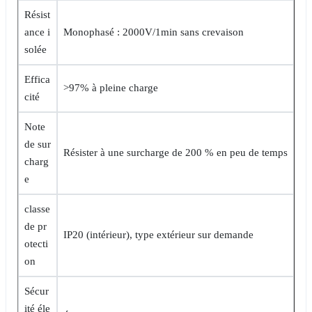
Résist
ance i
Monophasé : 2000V/1min sans crevaison
solée
Effica
>97% à pleine charge
cité
Note
de sur
Résister à une surcharge de 200 % en peu de temps
charg
e
classe
de pr
IP20 (intérieur), type extérieur sur demande
otecti
on
Sécur
ité éle