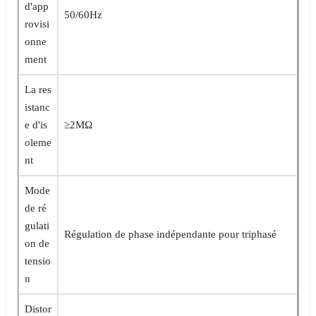
d'app
50/60Hz
rovisi
onne
ment
La res
istanc
e d'is
≥2MΩ
oleme
nt
Mode
de ré
gulati
Régulation de phase indépendante pour triphasé
on de
tensio
n
Distor