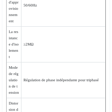
d'appr
50/60Hz
ovisio
nnem
ent
La res
istanc
e d'iso
≥2MΩ
lemen
t
Mode
de rég
ulatio
Régulation de phase indépendante pour triphasé
n de t
ension
Distor
sion d