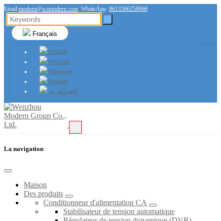
Email:
modern@wzmodern.com
WhatsApp:
8613566258066
Français
English
Русский
Português
Español
اللغة العربية
La navigation
Maison
Des produits
Conditionneur d'alimentation CA
Stabilisateur de tension automatique
Régulateur de tension dynamique (DVR)