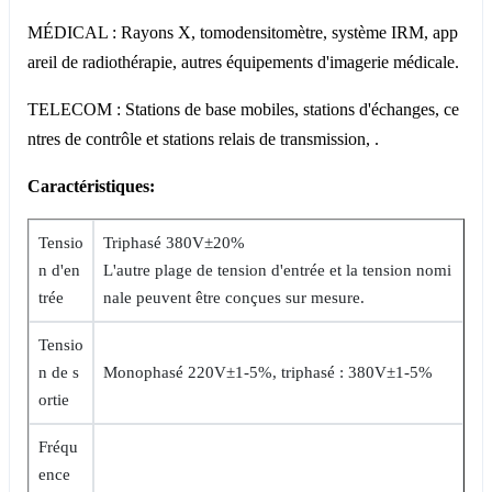
MÉDICAL : Rayons X, tomodensitomètre, système IRM, app
areil de radiothérapie, autres équipements d'imagerie médicale.
TELECOM : Stations de base mobiles, stations d'échanges, ce
ntres de contrôle et stations relais de transmission, .
Caractéristiques:
Tensio
Triphasé 380V±20%
n d'en
L'autre plage de tension d'entrée et la tension nomi
trée
nale peuvent être conçues sur mesure.
Tensio
n de s
Monophasé 220V±1-5%, triphasé : 380V±1-5%
ortie
Fréqu
ence