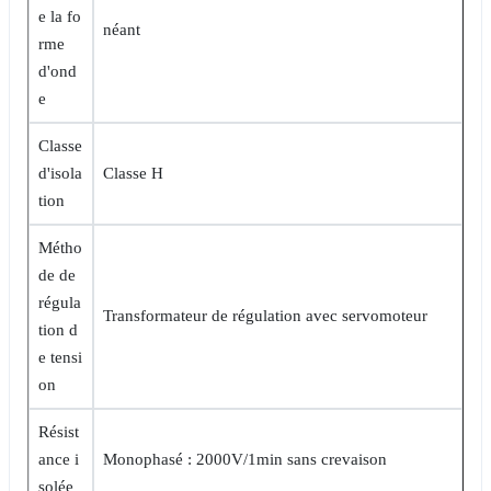
e la fo
néant
rme
d'ond
e
Classe
d'isola
Classe H
tion
Métho
de de
régula
Transformateur de régulation avec servomoteur
tion d
e tensi
on
Résist
ance i
Monophasé : 2000V/1min sans crevaison
solée