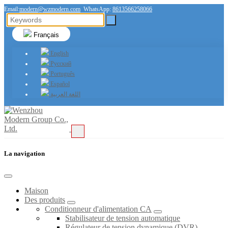
Email:
modern@wzmodern.com
WhatsApp:
8613566258066
Français
English
Русский
Português
Español
اللغة العربية
La navigation
Maison
Des produits
Conditionneur d'alimentation CA
Stabilisateur de tension automatique
Régulateur de tension dynamique (DVR)