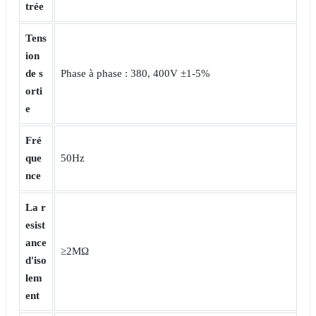
trée
Tens
ion
de s
Phase à phase : 380, 400V ±1-5%
orti
e
Fré
que
50Hz
nce
La r
esist
ance
≥2MΩ
d'iso
lem
ent