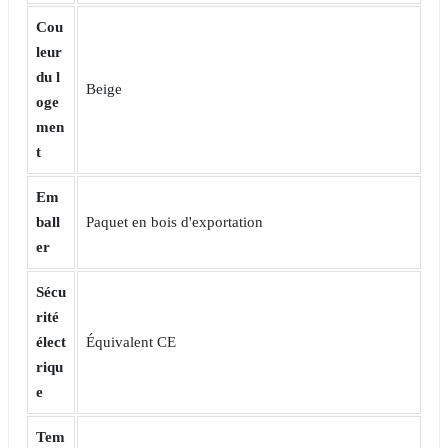
Cou
leur
du l
Beige
oge
men
t
Em
ball
Paquet en bois d'exportation
er
Sécu
rité
élect
Équivalent CE
riqu
e
Tem