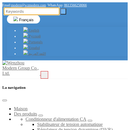
Email:
modern@wzmodern.com
WhatsApp:
8613566258066
Français
English
Русский
Português
Español
اللغة العربية
La navigation
Maison
Des produits
Conditionneur d'alimentation CA
Stabilisateur de tension automatique
Régulateur de tension dynamique (DVR)