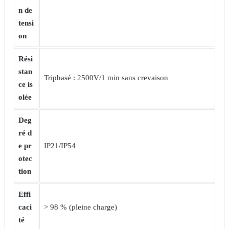
n de
tensi
on
Rési
stan
Triphasé : 2500V/1 min sans crevaison
ce is
olée
Deg
ré d
e pr
IP21/IP54
otec
tion
Effi
caci
> 98 % (pleine charge)
té