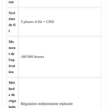
eur
Syst
ème
3 phases 4 fils + GND
de fi
l
Mo
men
t de
≥80 000 heures
l'op
érat
ion
Mét
hod
e de
régu
Régulation indépendante triphasée
latio