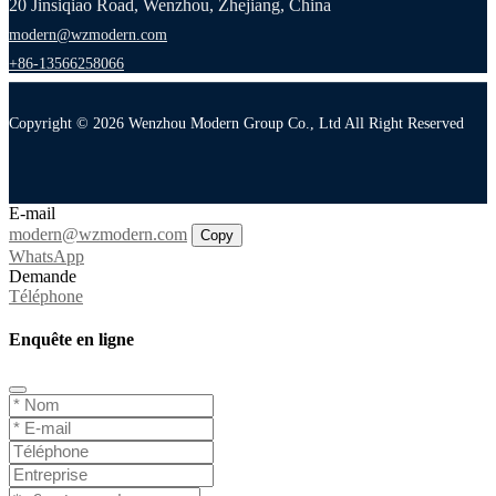
20 Jinsiqiao Road, Wenzhou, Zhejiang, China
modern@wzmodern.com
+86-13566258066
Copyright © 2026 Wenzhou Modern Group Co., Ltd All Right Reserved
E-mail
modern@wzmodern.com
Copy
WhatsApp
Demande
Téléphone
Enquête en ligne