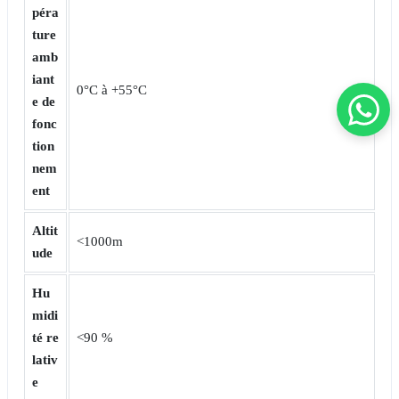
péra
ture
amb
iant
0°C à +55°C
e de
fonc
tion
nem
ent
Altit
<1000m
ude
Hu
midi
té re
<90 %
lativ
e