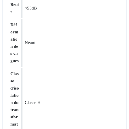
Brui
<55dB
t
Déf
orm
atio
Néant
n de
s va
gues
Clas
se
d'iso
latio
n du
Classe H
tran
sfor
mat