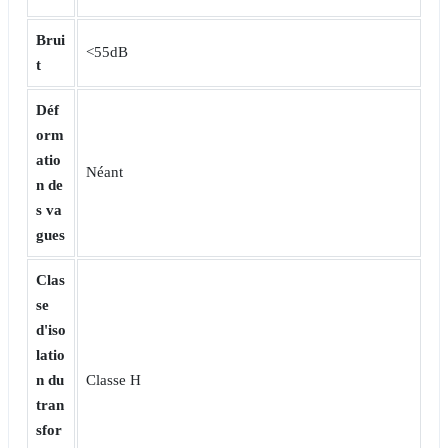
Brui
<55dB
t
Déf
orm
atio
Néant
n de
s va
gues
Clas
se
d'iso
latio
n du
Classe H
tran
sfor