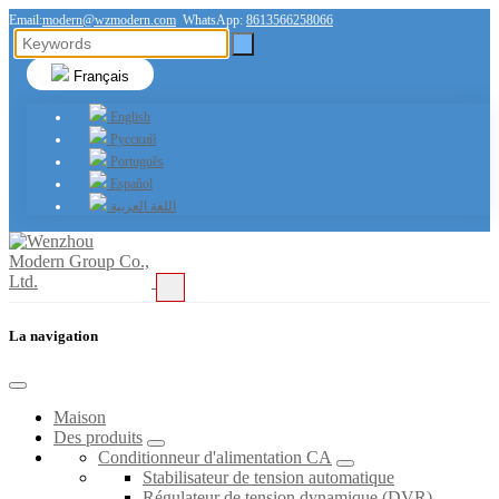
Email:
modern@wzmodern.com
WhatsApp:
8613566258066
Français
English
Русский
Português
Español
اللغة العربية
La navigation
Maison
Des produits
Conditionneur d'alimentation CA
Stabilisateur de tension automatique
Régulateur de tension dynamique (DVR)