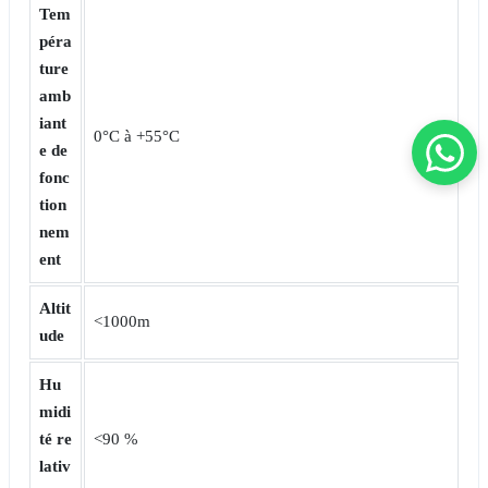
Tem
péra
ture
amb
iant
0°C à +55°C
e de
fonc
tion
nem
ent
Altit
<1000m
ude
Hu
midi
té re
<90 %
lativ