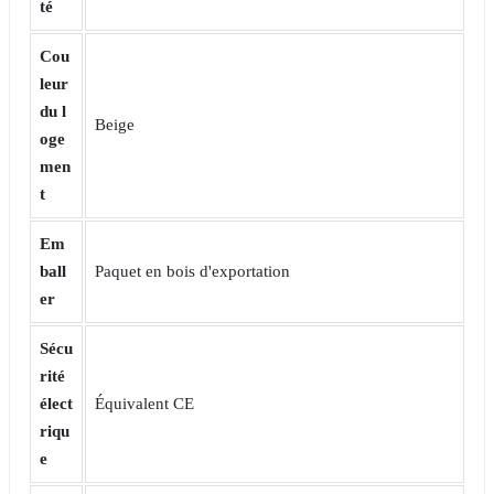
té
Cou
leur
du l
Beige
oge
men
t
Em
ball
Paquet en bois d'exportation
er
Sécu
rité
élect
Équivalent CE
riqu
e