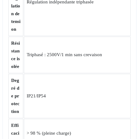
Régulation indépendante triphasée
latio
n de
tensi
on
Rési
stan
Triphasé : 2500V/1 min sans crevaison
ce is
olée
Deg
ré d
e pr
IP21/IP54
otec
tion
Effi
caci
> 98 % (pleine charge)