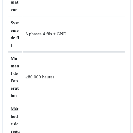
mat
eur
Syst
ème
3 phases 4 fils + GND
de fi
l
Mo
men
t de
≥80 000 heures
l'op
érat
ion
Mét
hod
e de
régu