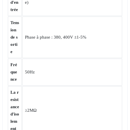
d'en
e)
trée
Tens
ion
de s
Phase à phase : 380, 400V ±1-5%
orti
e
Fré
que
50Hz
nce
La r
esist
ance
≥2MΩ
d'iso
lem
ent