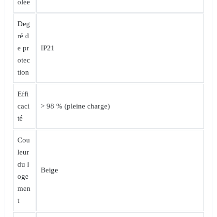
olée
Deg
ré d
e pr
IP21
otec
tion
Effi
caci
> 98 % (pleine charge)
té
Cou
leur
du l
Beige
oge
men
t