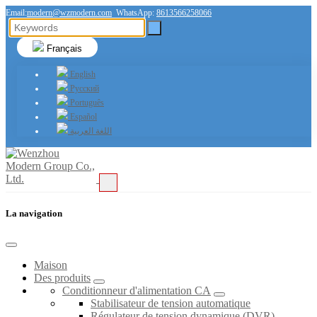
Email:
modern@wzmodern.com
WhatsApp:
8613566258066
Français
English
Русский
Português
Español
اللغة العربية
La navigation
Maison
Des produits
Conditionneur d'alimentation CA
Stabilisateur de tension automatique
Régulateur de tension dynamique (DVR)