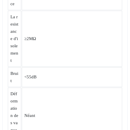
ce
La r
esist
anc
e d'i
≥2MΩ
sole
men
t
Brui
<55dB
t
Déf
orm
atio
n de
Néant
s va
gue