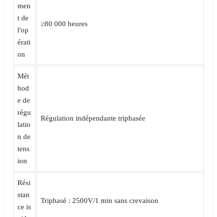
men
t de
≥80 000 heures
l'op
érati
on
Mét
hod
e de
régu
Régulation indépendante triphasée
latio
n de
tens
ion
Rési
stan
Triphasé : 2500V/1 min sans crevaison
ce is