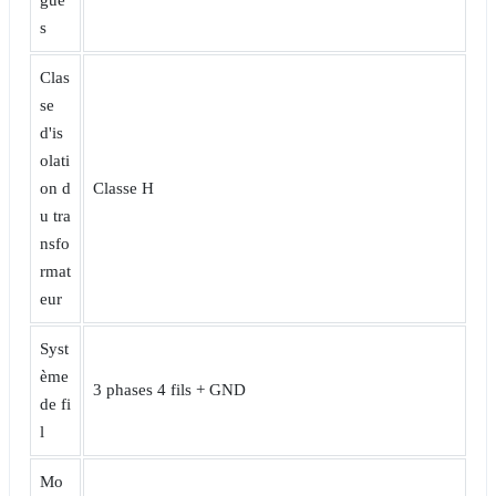
s
Clas
se
d'is
olati
on d
Classe H
u tra
nsfo
rmat
eur
Syst
ème
3 phases 4 fils + GND
de fi
l
Mo