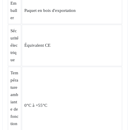
Em
ball
Paquet en bois d'exportation
er
Séc
urité
élec
Équivalent CE
triq
ue
Tem
péra
ture
amb
iant
0°C à +55°C
e de
fonc
tion