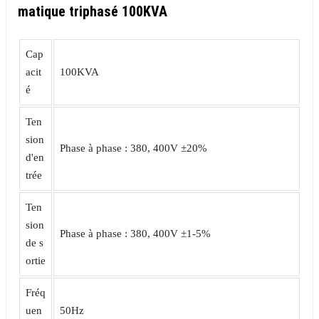
matique triphasé 100KVA
Cap
acit
100KVA
é
Ten
sion
Phase à phase : 380, 400V ±20%
d'en
trée
Ten
sion
Phase à phase : 380, 400V ±1-5%
de s
ortie
Fréq
uen
50Hz