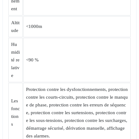
nem
ent
Altit
<1000m
ude
Hu
midi
té re
<90 %
lativ
e
Protection contre les dysfonctionnements, protection
contre les courts-circuits, protection contre le manqu
Les
e de phase, protection contre les erreurs de séquenc
fonc
e, protection contre les surtensions, protection contr
tion
e les sous-tensions, protection contre les surcharges,
s
démarrage sécurisé, dérivation manuelle, affichage
des alarmes.