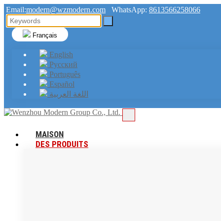
Email:
modern@wzmodern.com
WhatsApp:
8613566258066
Français
English
Русский
Português
Español
اللغة العربية
MAISON
DES PRODUITS