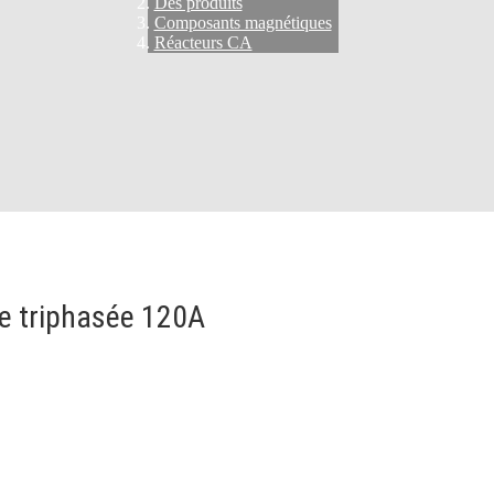
Des produits
Composants magnétiques
Réacteurs CA
ée triphasée 120A