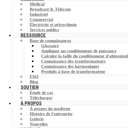
Médical
Filtre harmonique
Broadcast & Télécom
Commutateur de transfert statique (STS)
Industriel
Commercial
Dispositif de correction du facteur de
Stockage d'Energie
Électricité et pétrochimie
puissance (PFC)
Services publics
RESSOURCE
Base de connaissances
Éliminateur de courant neutre (NCE)
Glossaire
Appliquer un conditionneur de puissance
Dispositif de protection contre les
Calculer la taille du conditionneur d'alimentat
surtensions (SPD)
Connaissance des transformateurs
Connaissance des harmoniques
Produits à base de transformateur
FAQ
Blog
SOUTIEN
Étude de cas
Télécharger
À PROPOS
À propos du moderne
Histoire de l'entreprise
Galerie
Nouvelles